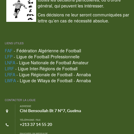
général, qui peuvent les intéresser.
Ces décisions ne leur seront communiquées par
lettre qu’en cas de nécessité absolue.
LIENS UTILES
FAF
- Fédération Algérienne de Football
LFP
- Ligue de Football Professionnelle
LNFA
- Ligue Nationale de Football Amateur
LIRF
- Ligue Inter-Régions de Football
LRFA
- Ligue Régionale de Football - Annaba
LWFA
- Ligue de Wilaya de Football - Annaba
CONTACTER LA LIGUE
ADRESSE
Cité Bensouilah Bt 7 N°7, Guelma
TÉLÉPHONE / FAX
+213 37 14 55 20
ENVOYER UN MESSAGE