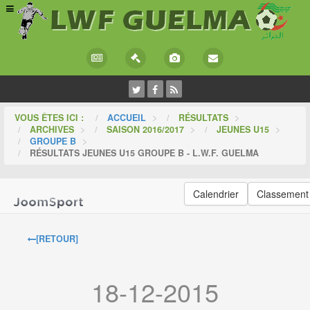
VOUS ÊTES ICI :
ACCUEIL
>
RÉSULTATS
>
ARCHIVES
>
SAISON 2016/2017
>
JEUNES U15
>
GROUPE B
>
RÉSULTATS JEUNES U15 GROUPE B - L.W.F. GUELMA
Calendrier
Classement
[RETOUR]
18-12-2015