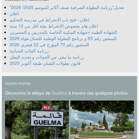
*تعديل*رزنامة البطولة الشرفية صنف أكابر للموسم 2025/ 2026
اعلان
اعلان - فتح باب الانخراط في مدرسة التحكيم
اعلان هام بخصوص الانخراط بفئة أقل من 13 سنة
الشهادة الطبية +شهادة السلبية الخاصة بالمدربين و المسيرين
المنشور رقم 70 المؤرخ في 22 فيفري 2026
رزنامة الفئات الشبانية
رزنامة ما تبقى من الجولات و تحديد البطل
قانون بطولات الشبان طبعة أكتوبر 2025
GALERIE PHOTOS
Découvrez la wilaya de
Guelma
à travers ces quelques photos.