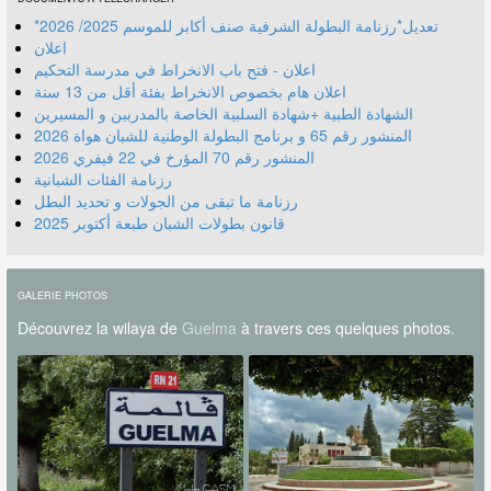
*تعديل*رزنامة البطولة الشرفية صنف أكابر للموسم 2025/ 2026
اعلان
اعلان - فتح باب الانخراط في مدرسة التحكيم
اعلان هام بخصوص الانخراط بفئة أقل من 13 سنة
الشهادة الطبية +شهادة السلبية الخاصة بالمدربين و المسيرين
المنشور رقم 70 المؤرخ في 22 فيفري 2026
رزنامة الفئات الشبانية
رزنامة ما تبقى من الجولات و تحديد البطل
قانون بطولات الشبان طبعة أكتوبر 2025
GALERIE PHOTOS
Découvrez la wilaya de
Guelma
à travers ces quelques photos.