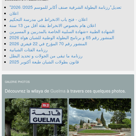
*تعديل*رزنامة البطولة الشرفية صنف أكابر للموسم 2025/ 2026
اعلان
اعلان - فتح باب الانخراط في مدرسة التحكيم
اعلان هام بخصوص الانخراط بفئة أقل من 13 سنة
الشهادة الطبية +شهادة السلبية الخاصة بالمدربين و المسيرين
المنشور رقم 70 المؤرخ في 22 فيفري 2026
رزنامة الفئات الشبانية
رزنامة ما تبقى من الجولات و تحديد البطل
قانون بطولات الشبان طبعة أكتوبر 2025
GALERIE PHOTOS
Découvrez la wilaya de
Guelma
à travers ces quelques photos.