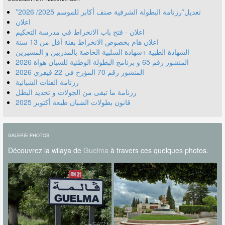
*تعديل*رزنامة البطولة الشرفية صنف أكابر للموسم 2025/ 2026
اعلان
اعلان - فتح باب الانخراط في مدرسة التحكيم
اعلان هام بخصوص الانخراط بفئة أقل من 13 سنة
الشهادة الطبية +شهادة السلبية الخاصة بالمدربين و المسيرين
المنشور رقم 70 المؤرخ في 22 فيفري 2026
رزنامة الفئات الشبانية
رزنامة ما تبقى من الجولات و تحديد البطل
قانون بطولات الشبان طبعة أكتوبر 2025
GALERIE PHOTOS
Découvrez la wilaya de
Guelma
à travers ces quelques photos.