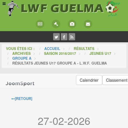
VOUS ÊTES ICI :
ACCUEIL
>
RÉSULTATS
>
ARCHIVES
>
SAISON 2016/2017
>
JEUNES U17
>
GROUPE A
>
RÉSULTATS JEUNES U17 GROUPE A - L.W.F. GUELMA
Calendrier
Classement
[RETOUR]
27-02-2026