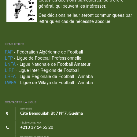
général, qui peuvent les intéresser.
Ces décisions ne leur seront communiquées par
lettre qu’en cas de nécessité absolue.
LIENS UTILES
FAF
- Fédération Algérienne de Football
LFP
- Ligue de Football Professionnelle
LNFA
- Ligue Nationale de Football Amateur
LIRF
- Ligue Inter-Régions de Football
LRFA
- Ligue Régionale de Football - Annaba
LWFA
- Ligue de Wilaya de Football - Annaba
CONTACTER LA LIGUE
ADRESSE
Cité Bensouilah Bt 7 N°7, Guelma
TÉLÉPHONE / FAX
+213 37 14 55 20
ENVOYER UN MESSAGE