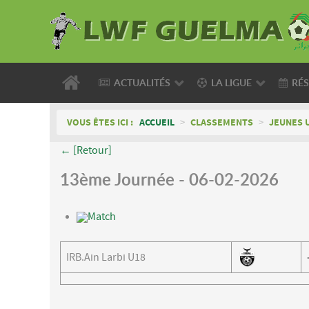
ACTUALITÉS
LA LIGUE
RÉS
VOUS ÊTES ICI :
ACCUEIL
>
CLASSEMENTS
>
JEUNES 
← [Retour]
13ème Journée - 06-02-2026
Match
IRB.Ain Larbi U18