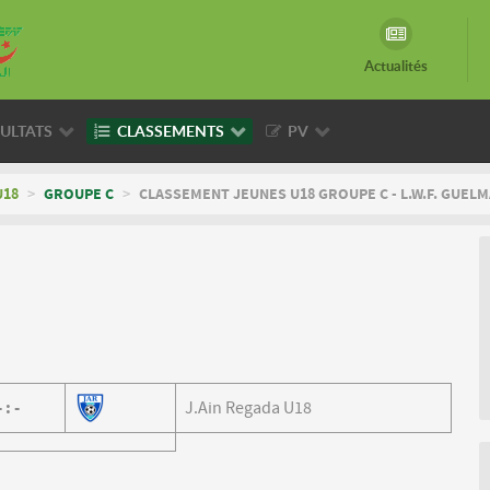
Actualités
ULTATS
CLASSEMENTS
PV
U18
>
GROUPE C
>
CLASSEMENT JEUNES U18 GROUPE C - L.W.F. GUELM
-
:
-
J.Ain Regada U18