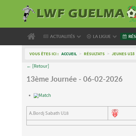
ACTUALITÉS
LA LIGUE
RÉS
VOUS ÊTES ICI :
ACCUEIL
>
RÉSULTATS
>
JEUNES U18
← [Retour]
13ème Journée - 06-02-2026
Match
A.Bordj Sabath U18