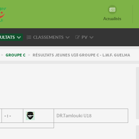
Actualités
ULTATS
CLASSEMENTS
PV
>
GROUPE C
>
RÉSULTATS JEUNES U18 GROUPE C - L.W.F. GUELMA
-
:
-
DR.Tamlouki U18