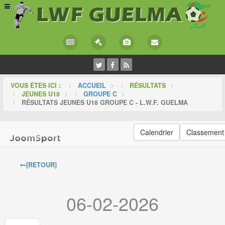
VOUS ÊTES ICI :
ACCUEIL
>
RÉSULTATS
>
JEUNES U18
>
GROUPE C
>
RÉSULTATS JEUNES U18 GROUPE C - L.W.F. GUELMA
Calendrier
Classement
[RETOUR]
06-02-2026