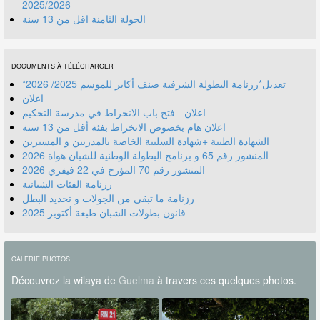
2025/2026
الجولة الثامنة اقل من 13 سنة
DOCUMENTS À TÉLÉCHARGER
*تعديل*رزنامة البطولة الشرفية صنف أكابر للموسم 2025/ 2026
اعلان
اعلان - فتح باب الانخراط في مدرسة التحكيم
اعلان هام بخصوص الانخراط بفئة أقل من 13 سنة
الشهادة الطبية +شهادة السلبية الخاصة بالمدربين و المسيرين
المنشور رقم 70 المؤرخ في 22 فيفري 2026
رزنامة الفئات الشبانية
رزنامة ما تبقى من الجولات و تحديد البطل
قانون بطولات الشبان طبعة أكتوبر 2025
GALERIE PHOTOS
Découvrez la wilaya de
Guelma
à travers ces quelques photos.