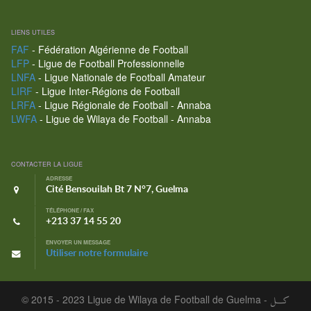
LIENS UTILES
FAF
- Fédération Algérienne de Football
LFP
- Ligue de Football Professionnelle
LNFA
- Ligue Nationale de Football Amateur
LIRF
- Ligue Inter-Régions de Football
LRFA
- Ligue Régionale de Football - Annaba
LWFA
- Ligue de Wilaya de Football - Annaba
CONTACTER LA LIGUE
ADRESSE
Cité Bensouilah Bt 7 N°7, Guelma
TÉLÉPHONE / FAX
+213 37 14 55 20
ENVOYER UN MESSAGE
Utiliser notre formulaire
© 2015 - 2023 Ligue de Wilaya de Football de Guelma -
كـــل