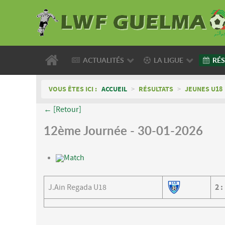
ACTUALITÉS
LA LIGUE
RÉS
VOUS ÊTES ICI :
ACCUEIL
>
RÉSULTATS
>
JEUNES U18
← [Retour]
12ème Journée - 30-01-2026
Match
J.Ain Regada U18
2
: