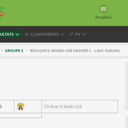
Actualités
ULTATS
CLASSEMENTS
PV
>
GROUPE C
>
RÉSULTATS JEUNES U18 GROUPE C - L.W.F. GUELMA
1
CS.Ksar El Azeb U18