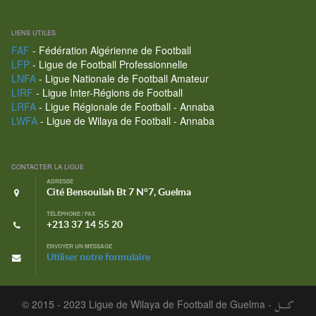
LIENS UTILES
FAF
- Fédération Algérienne de Football
LFP
- Ligue de Football Professionnelle
LNFA
- Ligue Nationale de Football Amateur
LIRF
- Ligue Inter-Régions de Football
LRFA
- Ligue Régionale de Football - Annaba
LWFA
- Ligue de Wilaya de Football - Annaba
CONTACTER LA LIGUE
ADRESSE
Cité Bensouilah Bt 7 N°7, Guelma
TÉLÉPHONE / FAX
+213 37 14 55 20
ENVOYER UN MESSAGE
Utiliser notre formulaire
© 2015 - 2023 Ligue de Wilaya de Football de Guelma -
كـــل