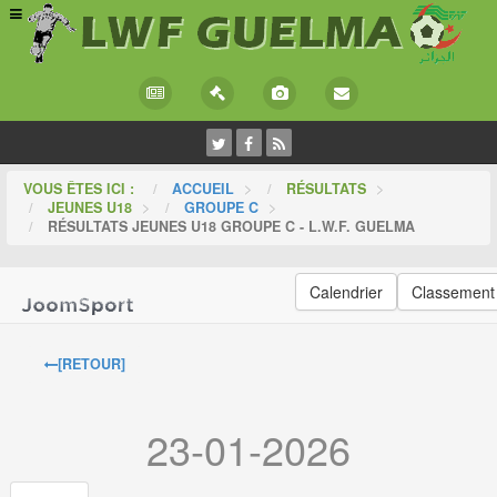
VOUS ÊTES ICI :
ACCUEIL
>
RÉSULTATS
>
JEUNES U18
>
GROUPE C
>
RÉSULTATS JEUNES U18 GROUPE C - L.W.F. GUELMA
Calendrier
Classement
[RETOUR]
23-01-2026