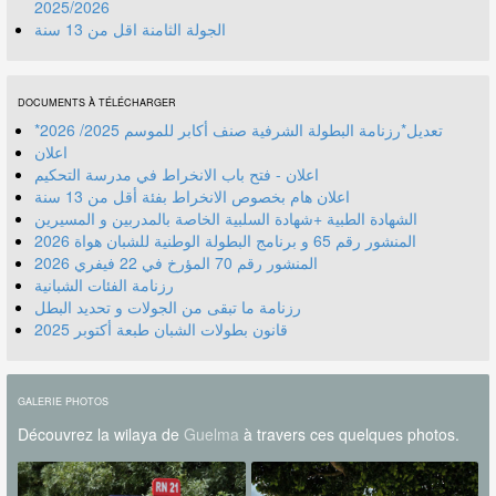
2025/2026
الجولة الثامنة اقل من 13 سنة
DOCUMENTS À TÉLÉCHARGER
*تعديل*رزنامة البطولة الشرفية صنف أكابر للموسم 2025/ 2026
اعلان
اعلان - فتح باب الانخراط في مدرسة التحكيم
اعلان هام بخصوص الانخراط بفئة أقل من 13 سنة
الشهادة الطبية +شهادة السلبية الخاصة بالمدربين و المسيرين
المنشور رقم 70 المؤرخ في 22 فيفري 2026
رزنامة الفئات الشبانية
رزنامة ما تبقى من الجولات و تحديد البطل
قانون بطولات الشبان طبعة أكتوبر 2025
GALERIE PHOTOS
Découvrez la wilaya de
Guelma
à travers ces quelques photos.