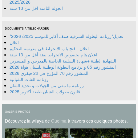
2025/2026
الجولة الثامنة اقل من 13 سنة
DOCUMENTS À TÉLÉCHARGER
*تعديل*رزنامة البطولة الشرفية صنف أكابر للموسم 2025/ 2026
اعلان
اعلان - فتح باب الانخراط في مدرسة التحكيم
اعلان هام بخصوص الانخراط بفئة أقل من 13 سنة
الشهادة الطبية +شهادة السلبية الخاصة بالمدربين و المسيرين
المنشور رقم 70 المؤرخ في 22 فيفري 2026
رزنامة الفئات الشبانية
رزنامة ما تبقى من الجولات و تحديد البطل
قانون بطولات الشبان طبعة أكتوبر 2025
GALERIE PHOTOS
Découvrez la wilaya de
Guelma
à travers ces quelques photos.