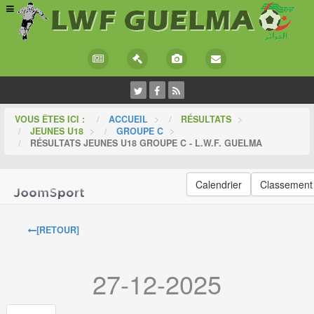
VOUS ÊTES ICI :
ACCUEIL
>
RÉSULTATS
>
JEUNES U18
>
GROUPE C
>
RÉSULTATS JEUNES U18 GROUPE C - L.W.F. GUELMA
Calendrier
Classement
[RETOUR]
27-12-2025