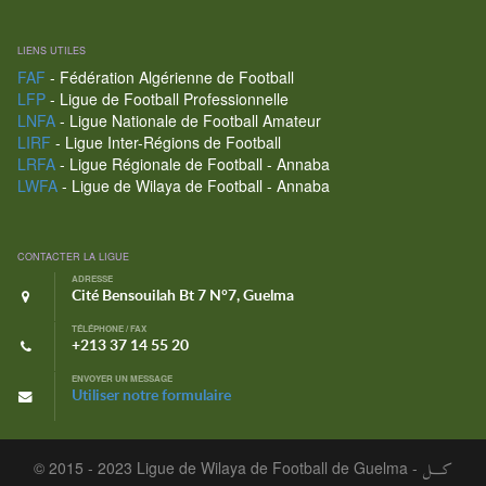
LIENS UTILES
FAF
- Fédération Algérienne de Football
LFP
- Ligue de Football Professionnelle
LNFA
- Ligue Nationale de Football Amateur
LIRF
- Ligue Inter-Régions de Football
LRFA
- Ligue Régionale de Football - Annaba
LWFA
- Ligue de Wilaya de Football - Annaba
CONTACTER LA LIGUE
ADRESSE
Cité Bensouilah Bt 7 N°7, Guelma
TÉLÉPHONE / FAX
+213 37 14 55 20
ENVOYER UN MESSAGE
Utiliser notre formulaire
© 2015 - 2023 Ligue de Wilaya de Football de Guelma -
كـــل