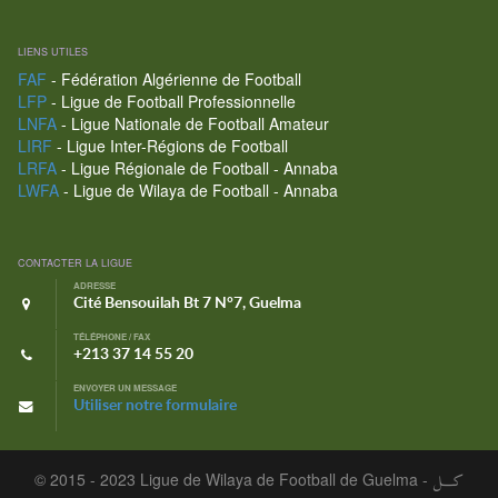
LIENS UTILES
FAF
- Fédération Algérienne de Football
LFP
- Ligue de Football Professionnelle
LNFA
- Ligue Nationale de Football Amateur
LIRF
- Ligue Inter-Régions de Football
LRFA
- Ligue Régionale de Football - Annaba
LWFA
- Ligue de Wilaya de Football - Annaba
CONTACTER LA LIGUE
ADRESSE
Cité Bensouilah Bt 7 N°7, Guelma
TÉLÉPHONE / FAX
+213 37 14 55 20
ENVOYER UN MESSAGE
Utiliser notre formulaire
© 2015 - 2023 Ligue de Wilaya de Football de Guelma -
كـــل