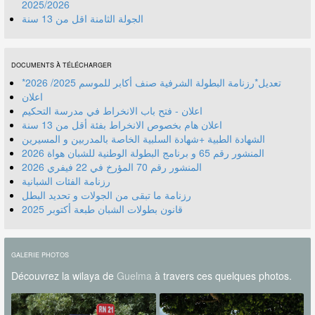
2025/2026
الجولة الثامنة اقل من 13 سنة
DOCUMENTS À TÉLÉCHARGER
*تعديل*رزنامة البطولة الشرفية صنف أكابر للموسم 2025/ 2026
اعلان
اعلان - فتح باب الانخراط في مدرسة التحكيم
اعلان هام بخصوص الانخراط بفئة أقل من 13 سنة
الشهادة الطبية +شهادة السلبية الخاصة بالمدربين و المسيرين
المنشور رقم 70 المؤرخ في 22 فيفري 2026
رزنامة الفئات الشبانية
رزنامة ما تبقى من الجولات و تحديد البطل
قانون بطولات الشبان طبعة أكتوبر 2025
GALERIE PHOTOS
Découvrez la wilaya de
Guelma
à travers ces quelques photos.