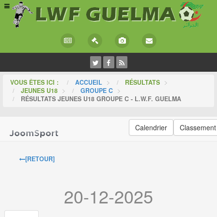
VOUS ÊTES ICI :
ACCUEIL
>
RÉSULTATS
>
JEUNES U18
>
GROUPE C
>
RÉSULTATS JEUNES U18 GROUPE C - L.W.F. GUELMA
Calendrier
Classement
[RETOUR]
20-12-2025