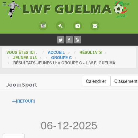
VOUS ÊTES ICI :
ACCUEIL
>
RÉSULTATS
>
JEUNES U18
>
GROUPE C
>
RÉSULTATS JEUNES U18 GROUPE C - L.W.F. GUELMA
Calendrier
Classement
[RETOUR]
06-12-2025