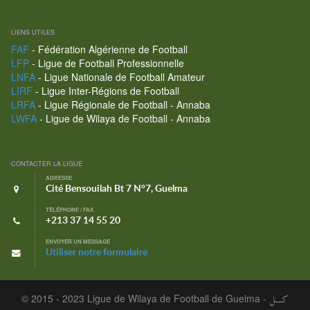
LIENS UTILES
FAF
- Fédération Algérienne de Football
LFP
- Ligue de Football Professionnelle
LNFA
- Ligue Nationale de Football Amateur
LIRF
- Ligue Inter-Régions de Football
LRFA
- Ligue Régionale de Football - Annaba
LWFA
- Ligue de Wilaya de Football - Annaba
CONTACTER LA LIGUE
ADRESSE
Cité Bensouilah Bt 7 N°7, Guelma
TÉLÉPHONE / FAX
+213 37 14 55 20
ENVOYER UN MESSAGE
Utiliser notre formulaire
© 2015 - 2023 Ligue de Wilaya de Football de Guelma -
كـــل