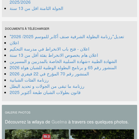
2025/2026
الجولة الثامنة اقل من 13 سنة
DOCUMENTS À TÉLÉCHARGER
*تعديل*رزنامة البطولة الشرفية صنف أكابر للموسم 2025/ 2026
اعلان
اعلان - فتح باب الانخراط في مدرسة التحكيم
اعلان هام بخصوص الانخراط بفئة أقل من 13 سنة
الشهادة الطبية +شهادة السلبية الخاصة بالمدربين و المسيرين
المنشور رقم 70 المؤرخ في 22 فيفري 2026
رزنامة الفئات الشبانية
رزنامة ما تبقى من الجولات و تحديد البطل
قانون بطولات الشبان طبعة أكتوبر 2025
GALERIE PHOTOS
Découvrez la wilaya de
Guelma
à travers ces quelques photos.