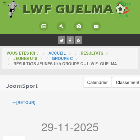
VOUS ÊTES ICI :
ACCUEIL
>
RÉSULTATS
>
JEUNES U18
>
GROUPE C
>
RÉSULTATS JEUNES U18 GROUPE C - L.W.F. GUELMA
Calendrier
Classement
[RETOUR]
29-11-2025