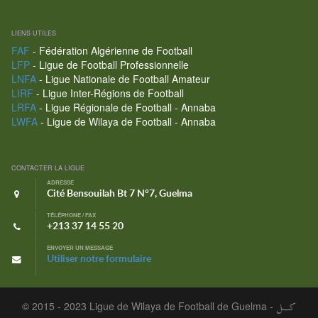
LIENS UTILES
FAF
- Fédération Algérienne de Football
LFP
- Ligue de Football Professionnelle
LNFA
- Ligue Nationale de Football Amateur
LIRF
- Ligue Inter-Régions de Football
LRFA
- Ligue Régionale de Football - Annaba
LWFA
- Ligue de Wilaya de Football - Annaba
CONTACTER LA LIGUE
ADRESSE
Cité Bensouilah Bt 7 N°7, Guelma
TÉLÉPHONE / FAX
+213 37 14 55 20
ENVOYER UN MESSAGE
Utiliser notre formulaire
© 2015 - 2023 Ligue de Wilaya de Football de Guelma -
كـــل