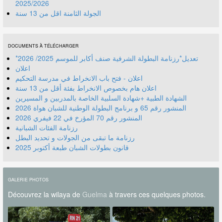
2025/2026
الجولة الثامنة اقل من 13 سنة
DOCUMENTS À TÉLÉCHARGER
*تعديل*رزنامة البطولة الشرفية صنف أكابر للموسم 2025/ 2026
اعلان
اعلان - فتح باب الانخراط في مدرسة التحكيم
اعلان هام بخصوص الانخراط بفئة أقل من 13 سنة
الشهادة الطبية +شهادة السلبية الخاصة بالمدربين و المسيرين
المنشور رقم 70 المؤرخ في 22 فيفري 2026
رزنامة الفئات الشبانية
رزنامة ما تبقى من الجولات و تحديد البطل
قانون بطولات الشبان طبعة أكتوبر 2025
GALERIE PHOTOS
Découvrez la wilaya de
Guelma
à travers ces quelques photos.