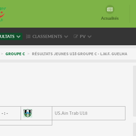
Actualités
ULTATS
CLASSEMENTS
PV
>
GROUPE C
>
RÉSULTATS JEUNES U18 GROUPE C - L.W.F. GUELMA
-
:
-
US.Ain Trab U18