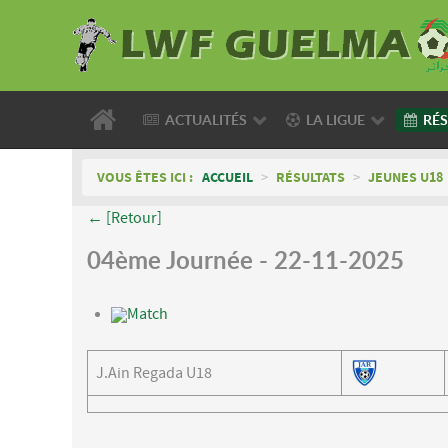
ACTUALITÉS
LA LIGUE
RÉS
VOUS ÊTES ICI :
ACCUEIL
>
RÉSULTATS
>
JEUNES U18
← [Retour]
04ème Journée - 22-11-2025
Match
J.Ain Regada U18