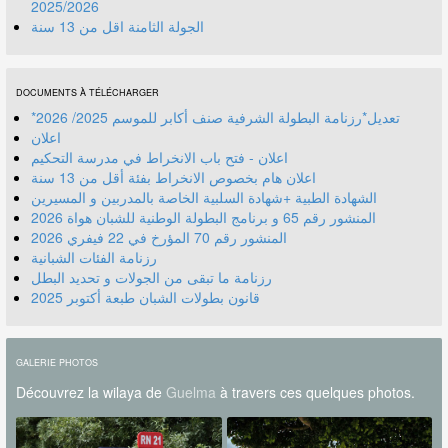
2025/2026
الجولة الثامنة اقل من 13 سنة
DOCUMENTS À TÉLÉCHARGER
*تعديل*رزنامة البطولة الشرفية صنف أكابر للموسم 2025/ 2026
اعلان
اعلان - فتح باب الانخراط في مدرسة التحكيم
اعلان هام بخصوص الانخراط بفئة أقل من 13 سنة
الشهادة الطبية +شهادة السلبية الخاصة بالمدربين و المسيرين
المنشور رقم 70 المؤرخ في 22 فيفري 2026
رزنامة الفئات الشبانية
رزنامة ما تبقى من الجولات و تحديد البطل
قانون بطولات الشبان طبعة أكتوبر 2025
GALERIE PHOTOS
Découvrez la wilaya de
Guelma
à travers ces quelques photos.