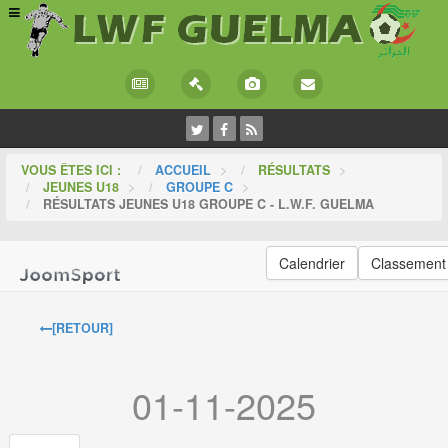
VOUS ÊTES ICI :
ACCUEIL
>
RÉSULTATS
>
JEUNES U18
>
GROUPE C
>
RÉSULTATS JEUNES U18 GROUPE C - L.W.F. GUELMA
Calendrier
Classement
[RETOUR]
01-11-2025