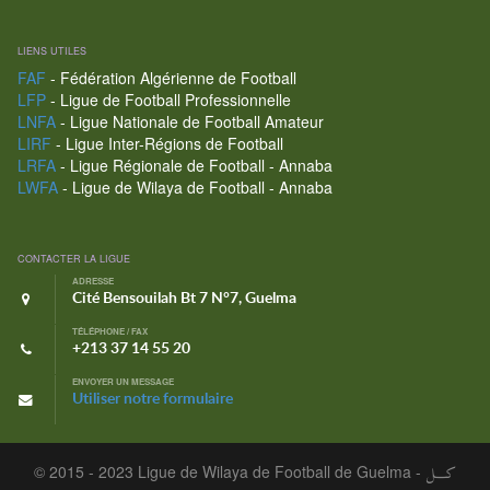
LIENS UTILES
FAF
- Fédération Algérienne de Football
LFP
- Ligue de Football Professionnelle
LNFA
- Ligue Nationale de Football Amateur
LIRF
- Ligue Inter-Régions de Football
LRFA
- Ligue Régionale de Football - Annaba
LWFA
- Ligue de Wilaya de Football - Annaba
CONTACTER LA LIGUE
ADRESSE
Cité Bensouilah Bt 7 N°7, Guelma
TÉLÉPHONE / FAX
+213 37 14 55 20
ENVOYER UN MESSAGE
Utiliser notre formulaire
© 2015 - 2023 Ligue de Wilaya de Football de Guelma -
كـــل