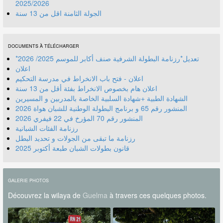
2025/2026
الجولة الثامنة اقل من 13 سنة
DOCUMENTS À TÉLÉCHARGER
*تعديل*رزنامة البطولة الشرفية صنف أكابر للموسم 2025/ 2026
اعلان
اعلان - فتح باب الانخراط في مدرسة التحكيم
اعلان هام بخصوص الانخراط بفئة أقل من 13 سنة
الشهادة الطبية +شهادة السلبية الخاصة بالمدربين و المسيرين
المنشور رقم 70 المؤرخ في 22 فيفري 2026
رزنامة الفئات الشبانية
رزنامة ما تبقى من الجولات و تحديد البطل
قانون بطولات الشبان طبعة أكتوبر 2025
GALERIE PHOTOS
Découvrez la wilaya de
Guelma
à travers ces quelques photos.