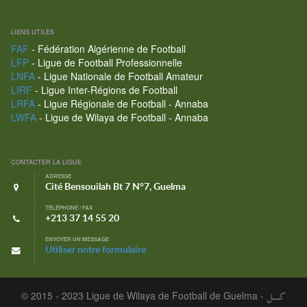
LIENS UTILES
FAF
- Fédération Algérienne de Football
LFP
- Ligue de Football Professionnelle
LNFA
- Ligue Nationale de Football Amateur
LIRF
- Ligue Inter-Régions de Football
LRFA
- Ligue Régionale de Football - Annaba
LWFA
- Ligue de Wilaya de Football - Annaba
CONTACTER LA LIGUE
ADRESSE
Cité Bensouilah Bt 7 N°7, Guelma
TÉLÉPHONE / FAX
+213 37 14 55 20
ENVOYER UN MESSAGE
Utiliser notre formulaire
© 2015 - 2023 Ligue de Wilaya de Football de Guelma -
كـــل