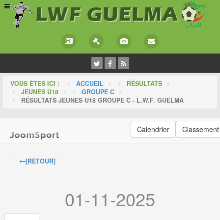
VOUS ÊTES ICI :
ACCUEIL
>
RÉSULTATS
>
JEUNES U18
>
GROUPE C
>
RÉSULTATS JEUNES U18 GROUPE C - L.W.F. GUELMA
Calendrier
Classement
[RETOUR]
01-11-2025