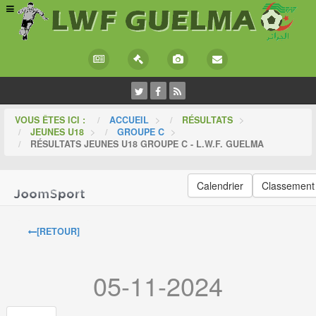
VOUS ÊTES ICI :
ACCUEIL
>
RÉSULTATS
>
JEUNES U18
>
GROUPE C
>
RÉSULTATS JEUNES U18 GROUPE C - L.W.F. GUELMA
Calendrier
Classement
[RETOUR]
05-11-2024