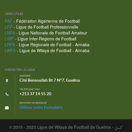
LIENS UTILES
FAF
- Fédération Algérienne de Football
LFP
- Ligue de Football Professionnelle
LNFA
- Ligue Nationale de Football Amateur
LIRF
- Ligue Inter-Régions de Football
LRFA
- Ligue Régionale de Football - Annaba
LWFA
- Ligue de Wilaya de Football - Annaba
CONTACTER LA LIGUE
ADRESSE
Cité Bensouilah Bt 7 N°7, Guelma
TÉLÉPHONE / FAX
+213 37 14 55 20
ENVOYER UN MESSAGE
Utiliser notre formulaire
© 2015 - 2023 Ligue de Wilaya de Football de Guelma -
كـــل