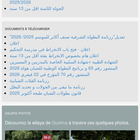
2025/2026
الجولة الثامنة اقل من 13 سنة
DOCUMENTS À TÉLÉCHARGER
*تعديل*رزنامة البطولة الشرفية صنف أكابر للموسم 2025/ 2026
اعلان
اعلان - فتح باب الانخراط في مدرسة التحكيم
اعلان هام بخصوص الانخراط بفئة أقل من 13 سنة
الشهادة الطبية +شهادة السلبية الخاصة بالمدربين و المسيرين
المنشور رقم 70 المؤرخ في 22 فيفري 2026
رزنامة الفئات الشبانية
رزنامة ما تبقى من الجولات و تحديد البطل
قانون بطولات الشبان طبعة أكتوبر 2025
GALERIE PHOTOS
Découvrez la wilaya de
Guelma
à travers ces quelques photos.