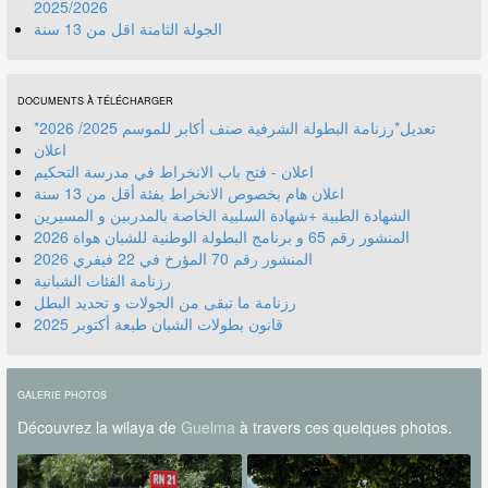
2025/2026
الجولة الثامنة اقل من 13 سنة
DOCUMENTS À TÉLÉCHARGER
*تعديل*رزنامة البطولة الشرفية صنف أكابر للموسم 2025/ 2026
اعلان
اعلان - فتح باب الانخراط في مدرسة التحكيم
اعلان هام بخصوص الانخراط بفئة أقل من 13 سنة
الشهادة الطبية +شهادة السلبية الخاصة بالمدربين و المسيرين
المنشور رقم 70 المؤرخ في 22 فيفري 2026
رزنامة الفئات الشبانية
رزنامة ما تبقى من الجولات و تحديد البطل
قانون بطولات الشبان طبعة أكتوبر 2025
GALERIE PHOTOS
Découvrez la wilaya de
Guelma
à travers ces quelques photos.