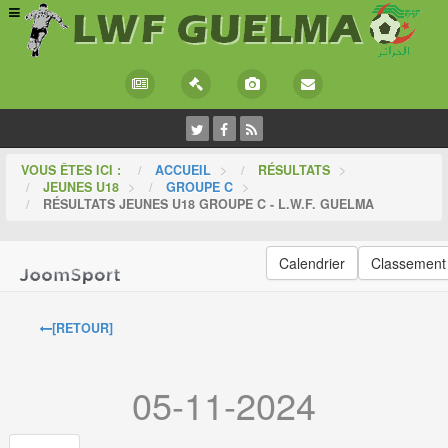
VOUS ÊTES ICI :
ACCUEIL
>
RÉSULTATS
>
JEUNES U18
>
GROUPE C
>
RÉSULTATS JEUNES U18 GROUPE C - L.W.F. GUELMA
Calendrier
Classement
[RETOUR]
05-11-2024