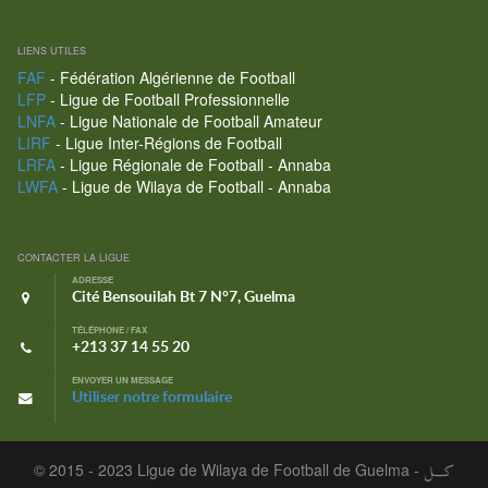
LIENS UTILES
FAF
- Fédération Algérienne de Football
LFP
- Ligue de Football Professionnelle
LNFA
- Ligue Nationale de Football Amateur
LIRF
- Ligue Inter-Régions de Football
LRFA
- Ligue Régionale de Football - Annaba
LWFA
- Ligue de Wilaya de Football - Annaba
CONTACTER LA LIGUE
ADRESSE
Cité Bensouilah Bt 7 N°7, Guelma
TÉLÉPHONE / FAX
+213 37 14 55 20
ENVOYER UN MESSAGE
Utiliser notre formulaire
© 2015 - 2023 Ligue de Wilaya de Football de Guelma -
كـــل