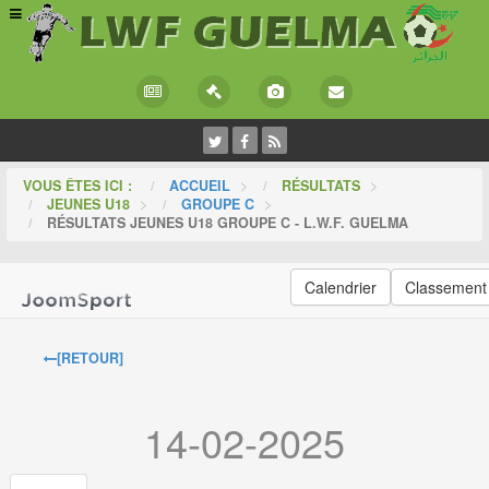
VOUS ÊTES ICI :
ACCUEIL
>
RÉSULTATS
>
JEUNES U18
>
GROUPE C
>
RÉSULTATS JEUNES U18 GROUPE C - L.W.F. GUELMA
Calendrier
Classement
[RETOUR]
14-02-2025