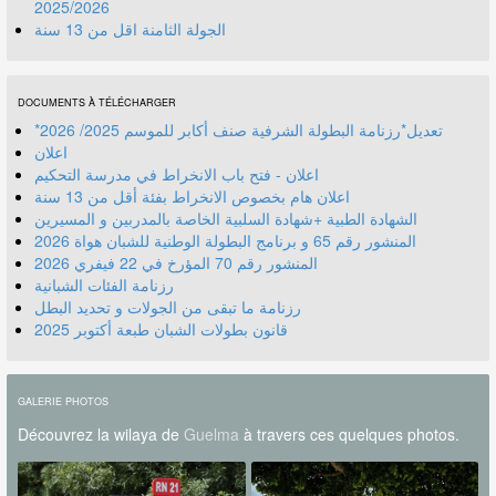
2025/2026
الجولة الثامنة اقل من 13 سنة
DOCUMENTS À TÉLÉCHARGER
*تعديل*رزنامة البطولة الشرفية صنف أكابر للموسم 2025/ 2026
اعلان
اعلان - فتح باب الانخراط في مدرسة التحكيم
اعلان هام بخصوص الانخراط بفئة أقل من 13 سنة
الشهادة الطبية +شهادة السلبية الخاصة بالمدربين و المسيرين
المنشور رقم 70 المؤرخ في 22 فيفري 2026
رزنامة الفئات الشبانية
رزنامة ما تبقى من الجولات و تحديد البطل
قانون بطولات الشبان طبعة أكتوبر 2025
GALERIE PHOTOS
Découvrez la wilaya de
Guelma
à travers ces quelques photos.