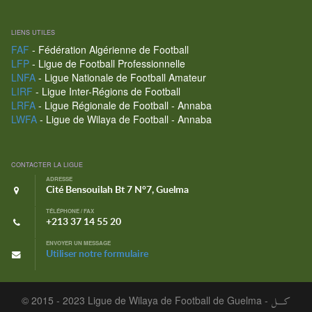
LIENS UTILES
FAF
- Fédération Algérienne de Football
LFP
- Ligue de Football Professionnelle
LNFA
- Ligue Nationale de Football Amateur
LIRF
- Ligue Inter-Régions de Football
LRFA
- Ligue Régionale de Football - Annaba
LWFA
- Ligue de Wilaya de Football - Annaba
CONTACTER LA LIGUE
ADRESSE
Cité Bensouilah Bt 7 N°7, Guelma
TÉLÉPHONE / FAX
+213 37 14 55 20
ENVOYER UN MESSAGE
Utiliser notre formulaire
© 2015 - 2023 Ligue de Wilaya de Football de Guelma -
كـــل