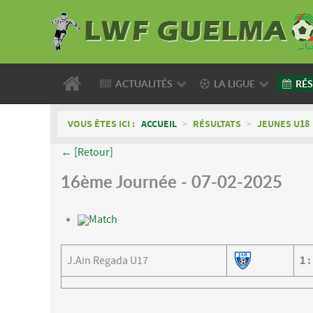
ACTUALITÉS
LA LIGUE
RÉS
VOUS ÊTES ICI :
ACCUEIL
>
RÉSULTATS
>
JEUNES U18
← [Retour]
16ème Journée - 07-02-2025
Match
J.Ain Regada U17
1
: