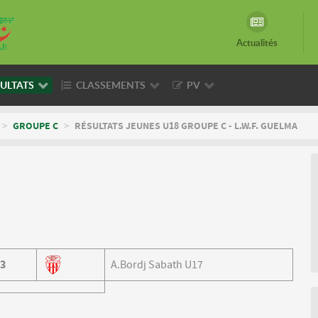
Actualités
ULTATS
CLASSEMENTS
PV
>
GROUPE C
>
RÉSULTATS JEUNES U18 GROUPE C - L.W.F. GUELMA
3
A.Bordj Sabath U17