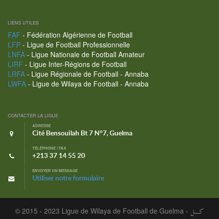
LIENS UTILES
FAF
- Fédération Algérienne de Football
LFP
- Ligue de Football Professionnelle
LNFA
- Ligue Nationale de Football Amateur
LIRF
- Ligue Inter-Régions de Football
LRFA
- Ligue Régionale de Football - Annaba
LWFA
- Ligue de Wilaya de Football - Annaba
CONTACTER LA LIGUE
ADRESSE
Cité Bensouilah Bt 7 N°7, Guelma
TÉLÉPHONE / FAX
+213 37 14 55 20
ENVOYER UN MESSAGE
Utiliser notre formulaire
© 2015 - 2023 Ligue de Wilaya de Football de Guelma -
كـــل