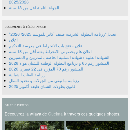
2025/2026
الجولة الثامنة اقل من 13 سنة
DOCUMENTS À TÉLÉCHARGER
*تعديل*رزنامة البطولة الشرفية صنف أكابر للموسم 2025/ 2026
اعلان
اعلان - فتح باب الانخراط في مدرسة التحكيم
اعلان هام بخصوص الانخراط بفئة أقل من 13 سنة
الشهادة الطبية +شهادة السلبية الخاصة بالمدربين و المسيرين
المنشور رقم 70 المؤرخ في 22 فيفري 2026
رزنامة الفئات الشبانية
رزنامة ما تبقى من الجولات و تحديد البطل
قانون بطولات الشبان طبعة أكتوبر 2025
GALERIE PHOTOS
Découvrez la wilaya de
Guelma
à travers ces quelques photos.