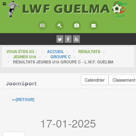
VOUS ÊTES ICI :
ACCUEIL
>
RÉSULTATS
>
JEUNES U18
>
GROUPE C
>
RÉSULTATS JEUNES U18 GROUPE C - L.W.F. GUELMA
Calendrier
Classement
[RETOUR]
17-01-2025