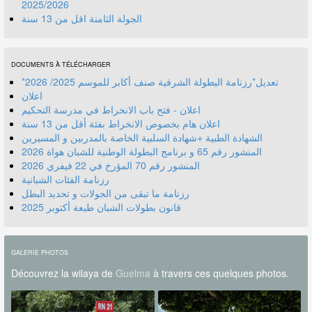
2025/2026
الجولة الثامنة اقل من 13 سنة
DOCUMENTS À TÉLÉCHARGER
*تعديل*رزنامة البطولة الشرفية صنف أكابر للموسم 2025/ 2026
اعلان
اعلان - فتح باب الانخراط في مدرسة التحكيم
اعلان هام بخصوص الانخراط بفئة أقل من 13 سنة
الشهادة الطبية +شهادة السلبية الخاصة بالمدربين و المسيرين
المنشور رقم 70 المؤرخ في 22 فيفري 2026
رزنامة الفئات الشبانية
رزنامة ما تبقى من الجولات و تحديد البطل
قانون بطولات الشبان طبعة أكتوبر 2025
GALERIE PHOTOS
Découvrez la wilaya de
Guelma
à travers ces quelques photos.