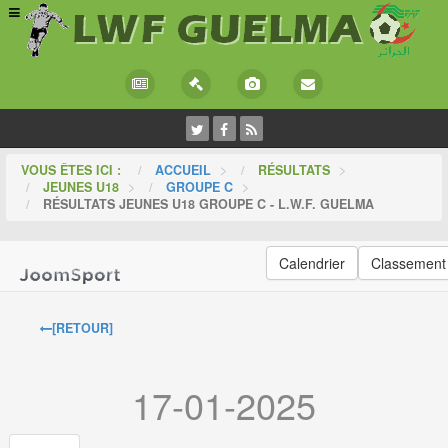
VOUS ÊTES ICI :
ACCUEIL
>
RÉSULTATS
>
JEUNES U18
>
GROUPE C
>
RÉSULTATS JEUNES U18 GROUPE C - L.W.F. GUELMA
Calendrier
Classement
[RETOUR]
17-01-2025