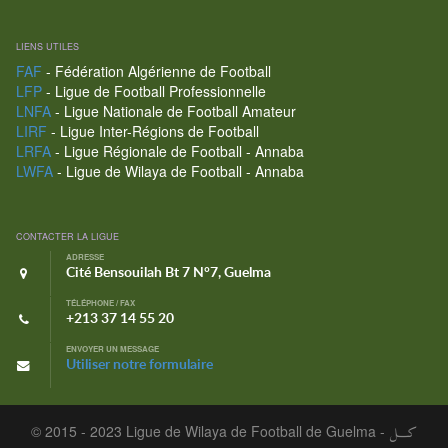
LIENS UTILES
FAF
- Fédération Algérienne de Football
LFP
- Ligue de Football Professionnelle
LNFA
- Ligue Nationale de Football Amateur
LIRF
- Ligue Inter-Régions de Football
LRFA
- Ligue Régionale de Football - Annaba
LWFA
- Ligue de Wilaya de Football - Annaba
CONTACTER LA LIGUE
ADRESSE
Cité Bensouilah Bt 7 N°7, Guelma
TÉLÉPHONE / FAX
+213 37 14 55 20
ENVOYER UN MESSAGE
Utiliser notre formulaire
© 2015 - 2023 Ligue de Wilaya de Football de Guelma -
كـــل