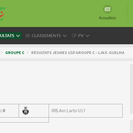
Actualités
ULTATS
CLASSEMENTS
PV
>
GROUPE C
>
RÉSULTATS JEUNES U18 GROUPE C - L.W.F. GUELMA
6
:
0
IRB.Ain Larbi U17