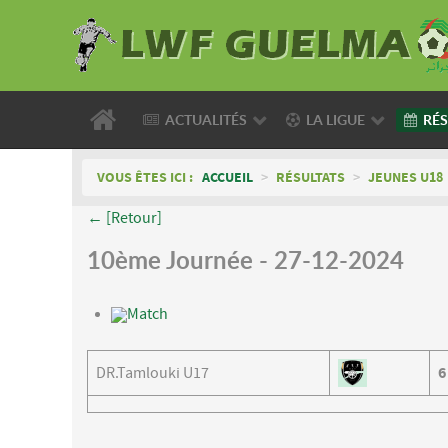
ACTUALITÉS
LA LIGUE
RÉS
VOUS ÊTES ICI :
ACCUEIL
>
RÉSULTATS
>
JEUNES U18
← [Retour]
10ème Journée - 27-12-2024
Match
DR.Tamlouki U17