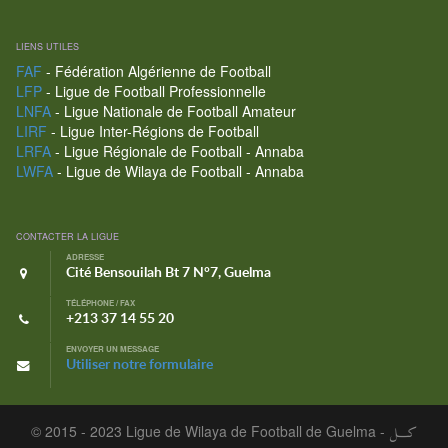
LIENS UTILES
FAF
- Fédération Algérienne de Football
LFP
- Ligue de Football Professionnelle
LNFA
- Ligue Nationale de Football Amateur
LIRF
- Ligue Inter-Régions de Football
LRFA
- Ligue Régionale de Football - Annaba
LWFA
- Ligue de Wilaya de Football - Annaba
CONTACTER LA LIGUE
ADRESSE
Cité Bensouilah Bt 7 N°7, Guelma
TÉLÉPHONE / FAX
+213 37 14 55 20
ENVOYER UN MESSAGE
Utiliser notre formulaire
© 2015 - 2023 Ligue de Wilaya de Football de Guelma -
كـــل