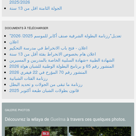
2025/2026
الجولة الثامنة اقل من 13 سنة
DOCUMENTS À TÉLÉCHARGER
*تعديل*رزنامة البطولة الشرفية صنف أكابر للموسم 2025/ 2026
اعلان
اعلان - فتح باب الانخراط في مدرسة التحكيم
اعلان هام بخصوص الانخراط بفئة أقل من 13 سنة
الشهادة الطبية +شهادة السلبية الخاصة بالمدربين و المسيرين
المنشور رقم 70 المؤرخ في 22 فيفري 2026
رزنامة الفئات الشبانية
رزنامة ما تبقى من الجولات و تحديد البطل
قانون بطولات الشبان طبعة أكتوبر 2025
GALERIE PHOTOS
Découvrez la wilaya de
Guelma
à travers ces quelques photos.