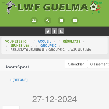
VOUS ÊTES ICI :
ACCUEIL
>
RÉSULTATS
>
JEUNES U18
>
GROUPE C
>
RÉSULTATS JEUNES U18 GROUPE C - L.W.F. GUELMA
Calendrier
Classement
[RETOUR]
27-12-2024