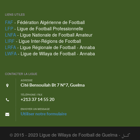
LIENS UTILES
FAF
- Fédération Algérienne de Football
LFP
- Ligue de Football Professionnelle
LNFA
- Ligue Nationale de Football Amateur
LIRF
- Ligue Inter-Régions de Football
LRFA
- Ligue Régionale de Football - Annaba
LWFA
- Ligue de Wilaya de Football - Annaba
CONTACTER LA LIGUE
ADRESSE
Cité Bensouilah Bt 7 N°7, Guelma
TÉLÉPHONE / FAX
+213 37 14 55 20
ENVOYER UN MESSAGE
Utiliser notre formulaire
© 2015 - 2023 Ligue de Wilaya de Football de Guelma -
كـــل