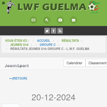
VOUS ÊTES ICI :
ACCUEIL
>
RÉSULTATS
>
JEUNES U18
>
GROUPE C
>
RÉSULTATS JEUNES U18 GROUPE C - L.W.F. GUELMA
Calendrier
Classement
[RETOUR]
20-12-2024