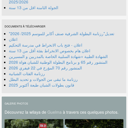
2025/2026
الجولة الثامنة اقل من 13 سنة
DOCUMENTS À TÉLÉCHARGER
*تعديل*رزنامة البطولة الشرفية صنف أكابر للموسم 2025/ 2026
اعلان
اعلان - فتح باب الانخراط في مدرسة التحكيم
اعلان هام بخصوص الانخراط بفئة أقل من 13 سنة
الشهادة الطبية +شهادة السلبية الخاصة بالمدربين و المسيرين
المنشور رقم 70 المؤرخ في 22 فيفري 2026
رزنامة الفئات الشبانية
رزنامة ما تبقى من الجولات و تحديد البطل
قانون بطولات الشبان طبعة أكتوبر 2025
GALERIE PHOTOS
Découvrez la wilaya de
Guelma
à travers ces quelques photos.