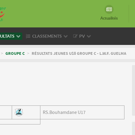
Actualités
ULTATS
CLASSEMENTS
PV
>
GROUPE C
>
RÉSULTATS JEUNES U18 GROUPE C - L.W.F. GUELMA
RS.Bouhamdane U17