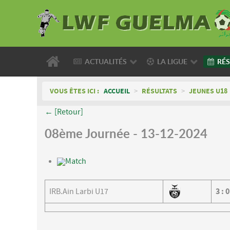
ACTUALITÉS
LA LIGUE
RÉS
VOUS ÊTES ICI :
ACCUEIL
>
RÉSULTATS
>
JEUNES U18
← [Retour]
08ème Journée - 13-12-2024
Match
IRB.Ain Larbi U17
3
:
0