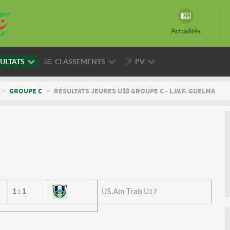
Actualités
ULTATS
CLASSEMENTS
PV
>
GROUPE C
>
RÉSULTATS JEUNES U18 GROUPE C - L.W.F. GUELMA
1
:
1
US.Ain Trab U17