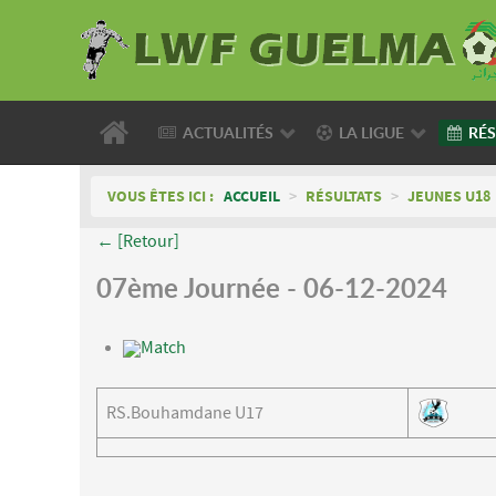
ACTUALITÉS
LA LIGUE
RÉS
VOUS ÊTES ICI :
ACCUEIL
>
RÉSULTATS
>
JEUNES U18
← [Retour]
07ème Journée - 06-12-2024
Match
RS.Bouhamdane U17