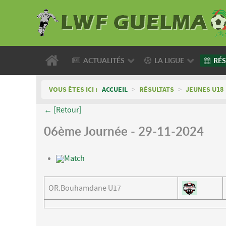
ACTUALITÉS
LA LIGUE
RÉS
VOUS ÊTES ICI :
ACCUEIL
>
RÉSULTATS
>
JEUNES U18
← [Retour]
06ème Journée - 29-11-2024
Match
OR.Bouhamdane U17