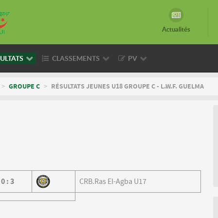
Actualités
ULTATS
CLASSEMENTS
PV
>
GROUPE C
>
RÉSULTATS JEUNES U18 GROUPE C - L.W.F. GUELMA
0
:
3
CRB.Ras El-Agba U17