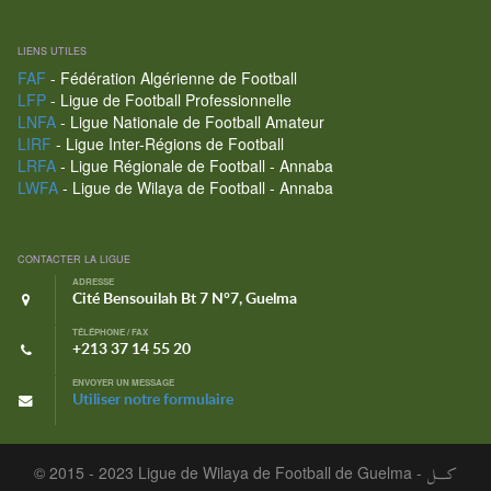
LIENS UTILES
FAF
- Fédération Algérienne de Football
LFP
- Ligue de Football Professionnelle
LNFA
- Ligue Nationale de Football Amateur
LIRF
- Ligue Inter-Régions de Football
LRFA
- Ligue Régionale de Football - Annaba
LWFA
- Ligue de Wilaya de Football - Annaba
CONTACTER LA LIGUE
ADRESSE
Cité Bensouilah Bt 7 N°7, Guelma
TÉLÉPHONE / FAX
+213 37 14 55 20
ENVOYER UN MESSAGE
Utiliser notre formulaire
© 2015 - 2023 Ligue de Wilaya de Football de Guelma -
كـــل