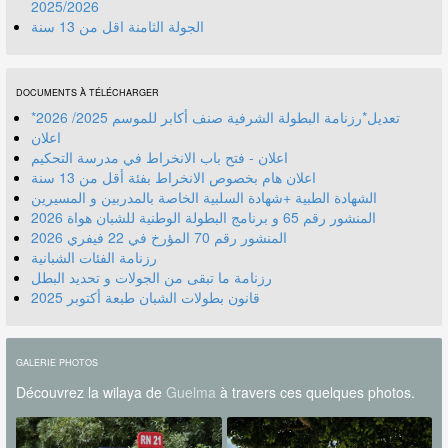
2025/2026
الجولة الثامنة اقل من 13 سنة
DOCUMENTS À TÉLÉCHARGER
*تعديل*رزنامة البطولة الشرفية صنف أكابر للموسم 2025/ 2026
اعلان
اعلان - فتح باب الانخراط في مدرسة التحكيم
اعلان هام بخصوص الانخراط بفئة أقل من 13 سنة
الشهادة الطبية +شهادة السلبية الخاصة بالمدربين و المسيرين
المنشور رقم 70 المؤرخ في 22 فيفري 2026
رزنامة الفئات الشبانية
رزنامة ما تبقى من الجولات و تحديد البطل
قانون بطولات الشبان طبعة أكتوبر 2025
GALERIE PHOTOS
Découvrez la wilaya de
Guelma
à travers ces quelques photos.