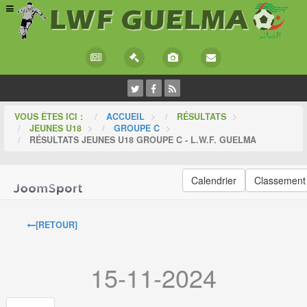
VOUS ÊTES ICI :
ACCUEIL
>
RÉSULTATS
>
JEUNES U18
>
GROUPE C
>
RÉSULTATS JEUNES U18 GROUPE C - L.W.F. GUELMA
Calendrier
Classement
[RETOUR]
15-11-2024