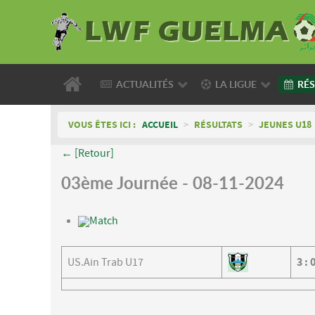
ACTUALITÉS
LA LIGUE
RÉS
VOUS ÊTES ICI :
ACCUEIL
>
RÉSULTATS
>
JEUNES U18
← [Retour]
03ème Journée - 08-11-2024
Match
US.Ain Trab U17
3
: