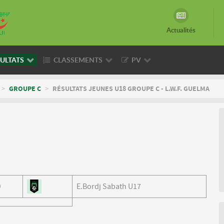
Actualités
ULTATS
CLASSEMENTS
PV
>
GROUPE C
>
RÉSULTATS JEUNES U18 GROUPE C - L.W.F. GUELMA
0
E.Bordj Sabath U17