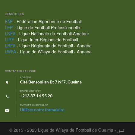
LIENS UTILES
FAF
- Fédération Algérienne de Football
LFP
- Ligue de Football Professionnelle
LNFA
- Ligue Nationale de Football Amateur
LIRF
- Ligue Inter-Régions de Football
LRFA
- Ligue Régionale de Football - Annaba
LWFA
- Ligue de Wilaya de Football - Annaba
CONTACTER LA LIGUE
ADRESSE
Cité Bensouilah Bt 7 N°7, Guelma
TÉLÉPHONE / FAX
+213 37 14 55 20
ENVOYER UN MESSAGE
Utiliser notre formulaire
© 2015 - 2023 Ligue de Wilaya de Football de Guelma -
كـــل