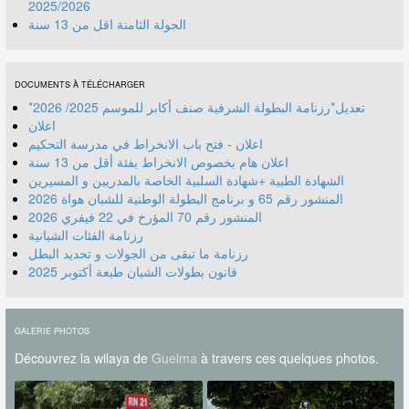
2025/2026
الجولة الثامنة اقل من 13 سنة
DOCUMENTS À TÉLÉCHARGER
*تعديل*رزنامة البطولة الشرفية صنف أكابر للموسم 2025/ 2026
اعلان
اعلان - فتح باب الانخراط في مدرسة التحكيم
اعلان هام بخصوص الانخراط بفئة أقل من 13 سنة
الشهادة الطبية +شهادة السلبية الخاصة بالمدربين و المسيرين
المنشور رقم 70 المؤرخ في 22 فيفري 2026
رزنامة الفئات الشبانية
رزنامة ما تبقى من الجولات و تحديد البطل
قانون بطولات الشبان طبعة أكتوبر 2025
GALERIE PHOTOS
Découvrez la wilaya de
Guelma
à travers ces quelques photos.