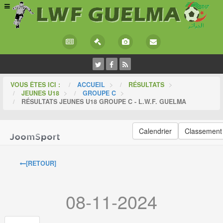
VOUS ÊTES ICI :
ACCUEIL
>
RÉSULTATS
>
JEUNES U18
>
GROUPE C
>
RÉSULTATS JEUNES U18 GROUPE C - L.W.F. GUELMA
Calendrier
Classement
[RETOUR]
08-11-2024