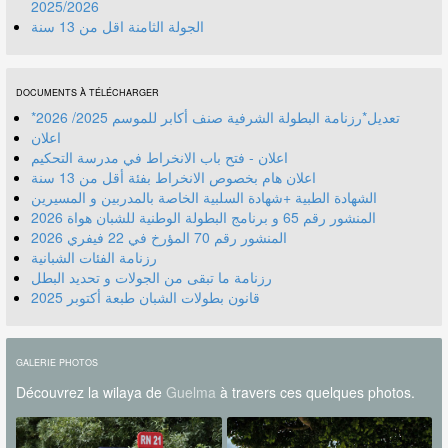
2025/2026
الجولة الثامنة اقل من 13 سنة
DOCUMENTS À TÉLÉCHARGER
*تعديل*رزنامة البطولة الشرفية صنف أكابر للموسم 2025/ 2026
اعلان
اعلان - فتح باب الانخراط في مدرسة التحكيم
اعلان هام بخصوص الانخراط بفئة أقل من 13 سنة
الشهادة الطبية +شهادة السلبية الخاصة بالمدربين و المسيرين
المنشور رقم 70 المؤرخ في 22 فيفري 2026
رزنامة الفئات الشبانية
رزنامة ما تبقى من الجولات و تحديد البطل
قانون بطولات الشبان طبعة أكتوبر 2025
GALERIE PHOTOS
Découvrez la wilaya de
Guelma
à travers ces quelques photos.