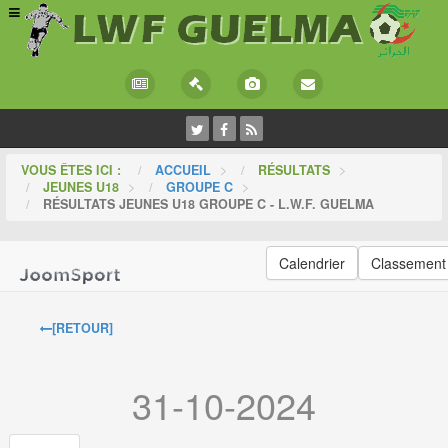
VOUS ÊTES ICI :
ACCUEIL
>
RÉSULTATS
>
JEUNES U18
>
GROUPE C
>
RÉSULTATS JEUNES U18 GROUPE C - L.W.F. GUELMA
Calendrier
Classement
[RETOUR]
31-10-2024