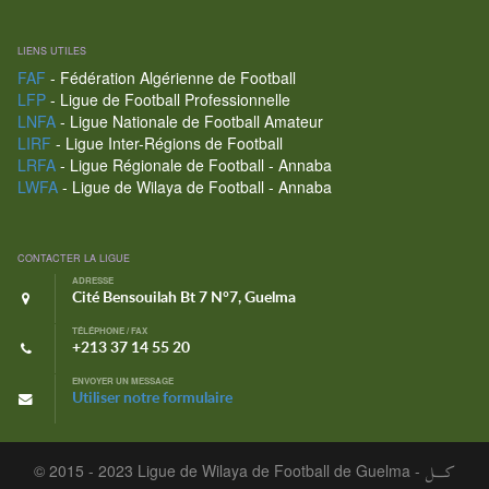
LIENS UTILES
FAF
- Fédération Algérienne de Football
LFP
- Ligue de Football Professionnelle
LNFA
- Ligue Nationale de Football Amateur
LIRF
- Ligue Inter-Régions de Football
LRFA
- Ligue Régionale de Football - Annaba
LWFA
- Ligue de Wilaya de Football - Annaba
CONTACTER LA LIGUE
ADRESSE
Cité Bensouilah Bt 7 N°7, Guelma
TÉLÉPHONE / FAX
+213 37 14 55 20
ENVOYER UN MESSAGE
Utiliser notre formulaire
© 2015 - 2023 Ligue de Wilaya de Football de Guelma -
كـــل