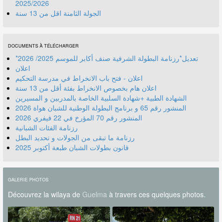
2025/2026
الجولة الثامنة اقل من 13 سنة
DOCUMENTS À TÉLÉCHARGER
*تعديل*رزنامة البطولة الشرفية صنف أكابر للموسم 2025/ 2026
اعلان
اعلان - فتح باب الانخراط في مدرسة التحكيم
اعلان هام بخصوص الانخراط بفئة أقل من 13 سنة
الشهادة الطبية +شهادة السلبية الخاصة بالمدربين و المسيرين
المنشور رقم 70 المؤرخ في 22 فيفري 2026
رزنامة الفئات الشبانية
رزنامة ما تبقى من الجولات و تحديد البطل
قانون بطولات الشبان طبعة أكتوبر 2025
GALERIE PHOTOS
Découvrez la wilaya de
Guelma
à travers ces quelques photos.