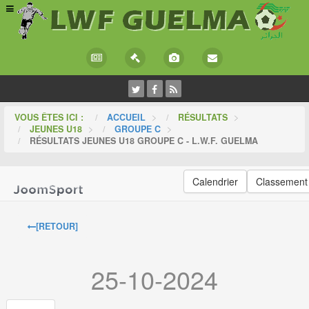
VOUS ÊTES ICI :
ACCUEIL
>
RÉSULTATS
>
JEUNES U18
>
GROUPE C
>
RÉSULTATS JEUNES U18 GROUPE C - L.W.F. GUELMA
Calendrier
Classement
[RETOUR]
25-10-2024