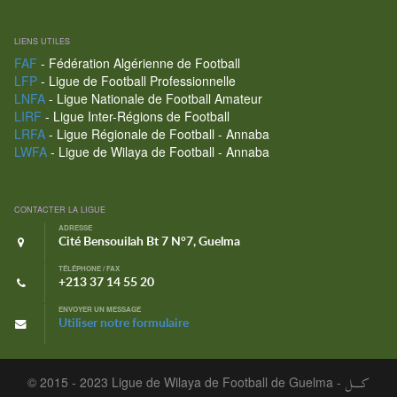
LIENS UTILES
FAF
- Fédération Algérienne de Football
LFP
- Ligue de Football Professionnelle
LNFA
- Ligue Nationale de Football Amateur
LIRF
- Ligue Inter-Régions de Football
LRFA
- Ligue Régionale de Football - Annaba
LWFA
- Ligue de Wilaya de Football - Annaba
CONTACTER LA LIGUE
ADRESSE
Cité Bensouilah Bt 7 N°7, Guelma
TÉLÉPHONE / FAX
+213 37 14 55 20
ENVOYER UN MESSAGE
Utiliser notre formulaire
© 2015 - 2023 Ligue de Wilaya de Football de Guelma -
كـــل