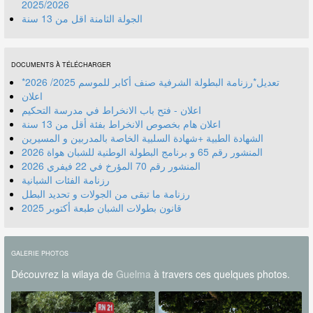
2025/2026
الجولة الثامنة اقل من 13 سنة
DOCUMENTS À TÉLÉCHARGER
*تعديل*رزنامة البطولة الشرفية صنف أكابر للموسم 2025/ 2026
اعلان
اعلان - فتح باب الانخراط في مدرسة التحكيم
اعلان هام بخصوص الانخراط بفئة أقل من 13 سنة
الشهادة الطبية +شهادة السلبية الخاصة بالمدربين و المسيرين
المنشور رقم 70 المؤرخ في 22 فيفري 2026
رزنامة الفئات الشبانية
رزنامة ما تبقى من الجولات و تحديد البطل
قانون بطولات الشبان طبعة أكتوبر 2025
GALERIE PHOTOS
Découvrez la wilaya de
Guelma
à travers ces quelques photos.