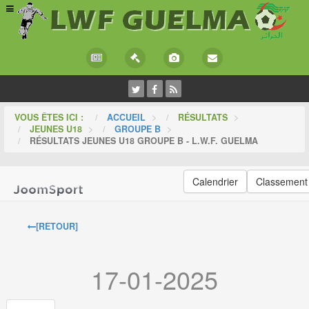
VOUS ÊTES ICI :
ACCUEIL
>
RÉSULTATS
>
JEUNES U18
>
GROUPE B
>
RÉSULTATS JEUNES U18 GROUPE B - L.W.F. GUELMA
Calendrier
Classement
[RETOUR]
17-01-2025