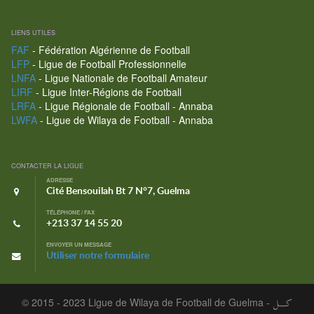
LIENS UTILES
FAF
- Fédération Algérienne de Football
LFP
- Ligue de Football Professionnelle
LNFA
- Ligue Nationale de Football Amateur
LIRF
- Ligue Inter-Régions de Football
LRFA
- Ligue Régionale de Football - Annaba
LWFA
- Ligue de Wilaya de Football - Annaba
CONTACTER LA LIGUE
ADRESSE
Cité Bensouilah Bt 7 N°7, Guelma
TÉLÉPHONE / FAX
+213 37 14 55 20
ENVOYER UN MESSAGE
Utiliser notre formulaire
© 2015 - 2023 Ligue de Wilaya de Football de Guelma -
كـــل