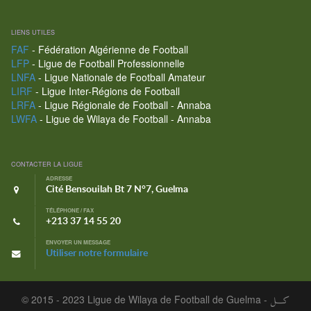
LIENS UTILES
FAF
- Fédération Algérienne de Football
LFP
- Ligue de Football Professionnelle
LNFA
- Ligue Nationale de Football Amateur
LIRF
- Ligue Inter-Régions de Football
LRFA
- Ligue Régionale de Football - Annaba
LWFA
- Ligue de Wilaya de Football - Annaba
CONTACTER LA LIGUE
ADRESSE
Cité Bensouilah Bt 7 N°7, Guelma
TÉLÉPHONE / FAX
+213 37 14 55 20
ENVOYER UN MESSAGE
Utiliser notre formulaire
© 2015 - 2023 Ligue de Wilaya de Football de Guelma -
كـــل