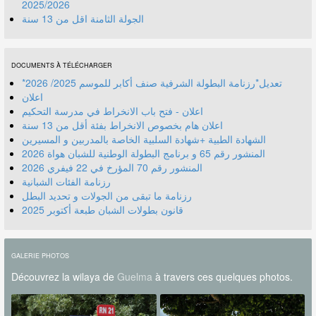
2025/2026
الجولة الثامنة اقل من 13 سنة
DOCUMENTS À TÉLÉCHARGER
*تعديل*رزنامة البطولة الشرفية صنف أكابر للموسم 2025/ 2026
اعلان
اعلان - فتح باب الانخراط في مدرسة التحكيم
اعلان هام بخصوص الانخراط بفئة أقل من 13 سنة
الشهادة الطبية +شهادة السلبية الخاصة بالمدربين و المسيرين
المنشور رقم 70 المؤرخ في 22 فيفري 2026
رزنامة الفئات الشبانية
رزنامة ما تبقى من الجولات و تحديد البطل
قانون بطولات الشبان طبعة أكتوبر 2025
GALERIE PHOTOS
Découvrez la wilaya de
Guelma
à travers ces quelques photos.