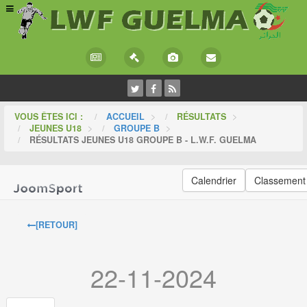
VOUS ÊTES ICI :
ACCUEIL
>
RÉSULTATS
>
JEUNES U18
>
GROUPE B
>
RÉSULTATS JEUNES U18 GROUPE B - L.W.F. GUELMA
Calendrier
Classement
[RETOUR]
22-11-2024