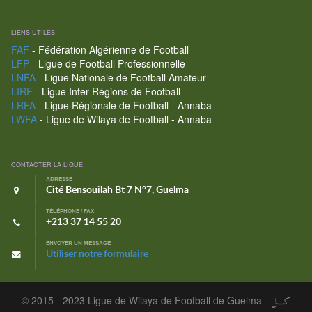
LIENS UTILES
FAF
- Fédération Algérienne de Football
LFP
- Ligue de Football Professionnelle
LNFA
- Ligue Nationale de Football Amateur
LIRF
- Ligue Inter-Régions de Football
LRFA
- Ligue Régionale de Football - Annaba
LWFA
- Ligue de Wilaya de Football - Annaba
CONTACTER LA LIGUE
ADRESSE
Cité Bensouilah Bt 7 N°7, Guelma
TÉLÉPHONE / FAX
+213 37 14 55 20
ENVOYER UN MESSAGE
Utiliser notre formulaire
© 2015 - 2023 Ligue de Wilaya de Football de Guelma -
كـــل