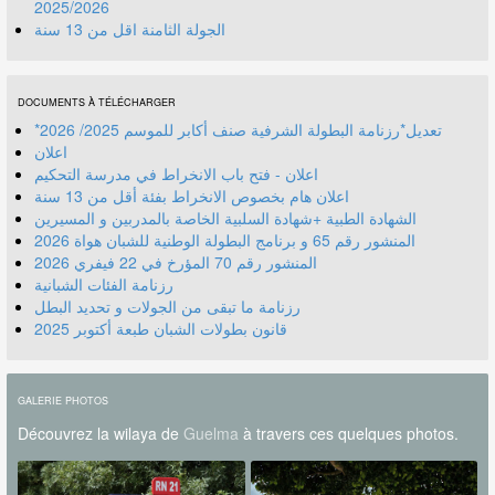
2025/2026
الجولة الثامنة اقل من 13 سنة
DOCUMENTS À TÉLÉCHARGER
*تعديل*رزنامة البطولة الشرفية صنف أكابر للموسم 2025/ 2026
اعلان
اعلان - فتح باب الانخراط في مدرسة التحكيم
اعلان هام بخصوص الانخراط بفئة أقل من 13 سنة
الشهادة الطبية +شهادة السلبية الخاصة بالمدربين و المسيرين
المنشور رقم 70 المؤرخ في 22 فيفري 2026
رزنامة الفئات الشبانية
رزنامة ما تبقى من الجولات و تحديد البطل
قانون بطولات الشبان طبعة أكتوبر 2025
GALERIE PHOTOS
Découvrez la wilaya de
Guelma
à travers ces quelques photos.