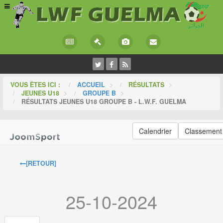
VOUS ÊTES ICI :
ACCUEIL
>
RÉSULTATS
>
JEUNES U18
>
GROUPE B
>
RÉSULTATS JEUNES U18 GROUPE B - L.W.F. GUELMA
Calendrier
Classement
[RETOUR]
25-10-2024