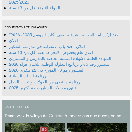
2025/2026
الجولة الثامنة اقل من 13 سنة
DOCUMENTS À TÉLÉCHARGER
*تعديل*رزنامة البطولة الشرفية صنف أكابر للموسم 2025/ 2026
اعلان
اعلان - فتح باب الانخراط في مدرسة التحكيم
اعلان هام بخصوص الانخراط بفئة أقل من 13 سنة
الشهادة الطبية +شهادة السلبية الخاصة بالمدربين و المسيرين
المنشور رقم 70 المؤرخ في 22 فيفري 2026
رزنامة الفئات الشبانية
رزنامة ما تبقى من الجولات و تحديد البطل
قانون بطولات الشبان طبعة أكتوبر 2025
GALERIE PHOTOS
Découvrez la wilaya de
Guelma
à travers ces quelques photos.