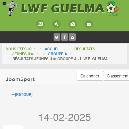
VOUS ÊTES ICI :
ACCUEIL
>
RÉSULTATS
>
JEUNES U18
>
GROUPE A
>
RÉSULTATS JEUNES U18 GROUPE A - L.W.F. GUELMA
Calendrier
Classement
[RETOUR]
14-02-2025