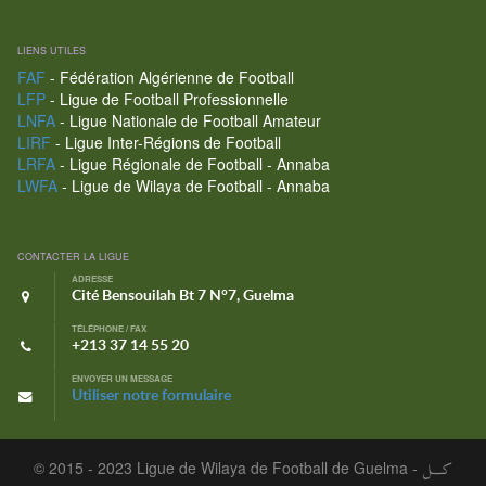
LIENS UTILES
FAF
- Fédération Algérienne de Football
LFP
- Ligue de Football Professionnelle
LNFA
- Ligue Nationale de Football Amateur
LIRF
- Ligue Inter-Régions de Football
LRFA
- Ligue Régionale de Football - Annaba
LWFA
- Ligue de Wilaya de Football - Annaba
CONTACTER LA LIGUE
ADRESSE
Cité Bensouilah Bt 7 N°7, Guelma
TÉLÉPHONE / FAX
+213 37 14 55 20
ENVOYER UN MESSAGE
Utiliser notre formulaire
© 2015 - 2023 Ligue de Wilaya de Football de Guelma -
كـــل