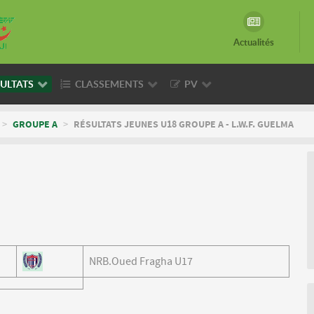
Actualités
ULTATS
CLASSEMENTS
PV
>
GROUPE A
>
RÉSULTATS JEUNES U18 GROUPE A - L.W.F. GUELMA
NRB.Oued Fragha U17