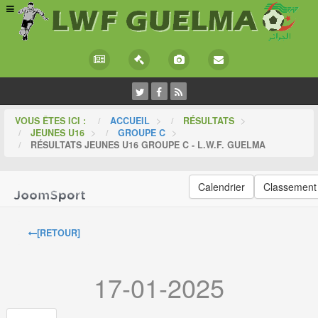
VOUS ÊTES ICI :
ACCUEIL
>
RÉSULTATS
>
JEUNES U16
>
GROUPE C
>
RÉSULTATS JEUNES U16 GROUPE C - L.W.F. GUELMA
Calendrier
Classement
[RETOUR]
17-01-2025