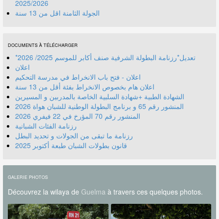
2025/2026
الجولة الثامنة اقل من 13 سنة
DOCUMENTS À TÉLÉCHARGER
*تعديل*رزنامة البطولة الشرفية صنف أكابر للموسم 2025/ 2026
اعلان
اعلان - فتح باب الانخراط في مدرسة التحكيم
اعلان هام بخصوص الانخراط بفئة أقل من 13 سنة
الشهادة الطبية +شهادة السلبية الخاصة بالمدربين و المسيرين
المنشور رقم 70 المؤرخ في 22 فيفري 2026
رزنامة الفئات الشبانية
رزنامة ما تبقى من الجولات و تحديد البطل
قانون بطولات الشبان طبعة أكتوبر 2025
GALERIE PHOTOS
Découvrez la wilaya de
Guelma
à travers ces quelques photos.