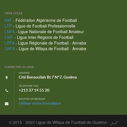
LIENS UTILES
FAF
- Fédération Algérienne de Football
LFP
- Ligue de Football Professionnelle
LNFA
- Ligue Nationale de Football Amateur
LIRF
- Ligue Inter-Régions de Football
LRFA
- Ligue Régionale de Football - Annaba
LWFA
- Ligue de Wilaya de Football - Annaba
CONTACTER LA LIGUE
ADRESSE
Cité Bensouilah Bt 7 N°7, Guelma
TÉLÉPHONE / FAX
+213 37 14 55 20
ENVOYER UN MESSAGE
Utiliser notre formulaire
© 2015 - 2023 Ligue de Wilaya de Football de Guelma -
كـــل