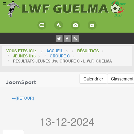
VOUS ÊTES ICI :
ACCUEIL
>
RÉSULTATS
>
JEUNES U16
>
GROUPE C
>
RÉSULTATS JEUNES U16 GROUPE C - L.W.F. GUELMA
Calendrier
Classement
[RETOUR]
13-12-2024