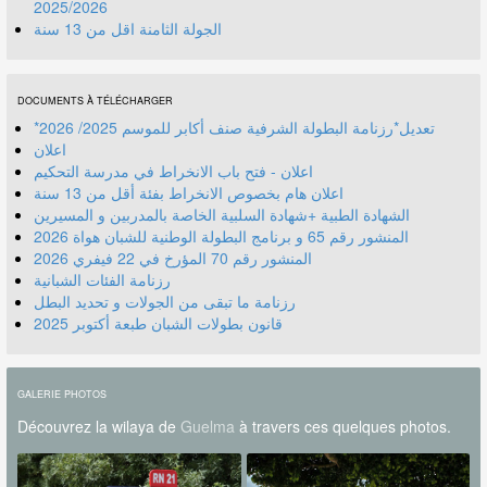
2025/2026
الجولة الثامنة اقل من 13 سنة
DOCUMENTS À TÉLÉCHARGER
*تعديل*رزنامة البطولة الشرفية صنف أكابر للموسم 2025/ 2026
اعلان
اعلان - فتح باب الانخراط في مدرسة التحكيم
اعلان هام بخصوص الانخراط بفئة أقل من 13 سنة
الشهادة الطبية +شهادة السلبية الخاصة بالمدربين و المسيرين
المنشور رقم 70 المؤرخ في 22 فيفري 2026
رزنامة الفئات الشبانية
رزنامة ما تبقى من الجولات و تحديد البطل
قانون بطولات الشبان طبعة أكتوبر 2025
GALERIE PHOTOS
Découvrez la wilaya de
Guelma
à travers ces quelques photos.