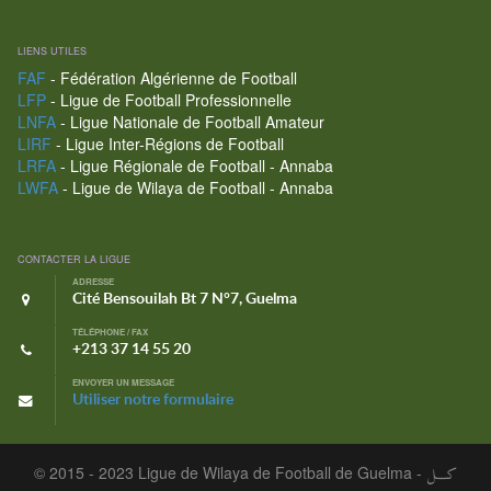
LIENS UTILES
FAF
- Fédération Algérienne de Football
LFP
- Ligue de Football Professionnelle
LNFA
- Ligue Nationale de Football Amateur
LIRF
- Ligue Inter-Régions de Football
LRFA
- Ligue Régionale de Football - Annaba
LWFA
- Ligue de Wilaya de Football - Annaba
CONTACTER LA LIGUE
ADRESSE
Cité Bensouilah Bt 7 N°7, Guelma
TÉLÉPHONE / FAX
+213 37 14 55 20
ENVOYER UN MESSAGE
Utiliser notre formulaire
© 2015 - 2023 Ligue de Wilaya de Football de Guelma -
كـــل