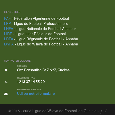
LIENS UTILES
FAF
- Fédération Algérienne de Football
LFP
- Ligue de Football Professionnelle
LNFA
- Ligue Nationale de Football Amateur
LIRF
- Ligue Inter-Régions de Football
LRFA
- Ligue Régionale de Football - Annaba
LWFA
- Ligue de Wilaya de Football - Annaba
CONTACTER LA LIGUE
ADRESSE
Cité Bensouilah Bt 7 N°7, Guelma
TÉLÉPHONE / FAX
+213 37 14 55 20
ENVOYER UN MESSAGE
Utiliser notre formulaire
© 2015 - 2023 Ligue de Wilaya de Football de Guelma -
كـــل