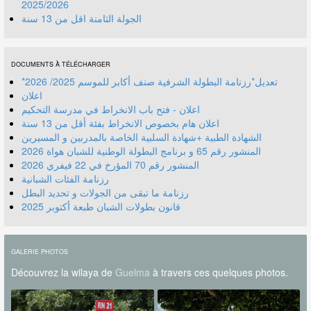
2025/2026
الجولة الثامنة اقل من 13 سنة
DOCUMENTS À TÉLÉCHARGER
*تعديل*رزنامة البطولة الشرفية صنف أكابر للموسم 2025/ 2026
اعلان
اعلان - فتح باب الانخراط في مدرسة التحكيم
اعلان هام بخصوص الانخراط بفئة أقل من 13 سنة
الشهادة الطبية +شهادة السلبية الخاصة بالمدربين و المسيرين
المنشور رقم 70 المؤرخ في 22 فيفري 2026
رزنامة الفئات الشبانية
رزنامة ما تبقى من الجولات و تحديد البطل
قانون بطولات الشبان طبعة أكتوبر 2025
GALERIE PHOTOS
Découvrez la wilaya de
Guelma
à travers ces quelques photos.