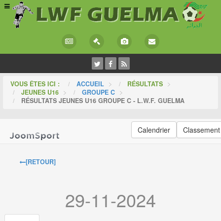
VOUS ÊTES ICI :
ACCUEIL
>
RÉSULTATS
>
JEUNES U16
>
GROUPE C
>
RÉSULTATS JEUNES U16 GROUPE C - L.W.F. GUELMA
Calendrier
Classement
[RETOUR]
29-11-2024