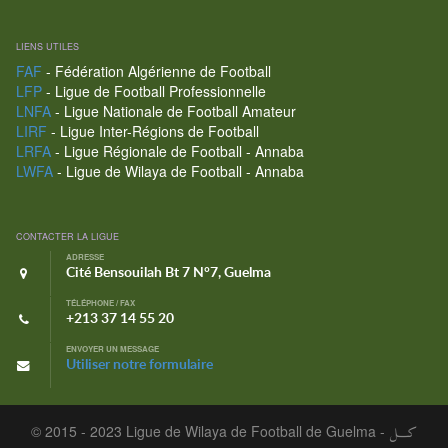
LIENS UTILES
FAF
- Fédération Algérienne de Football
LFP
- Ligue de Football Professionnelle
LNFA
- Ligue Nationale de Football Amateur
LIRF
- Ligue Inter-Régions de Football
LRFA
- Ligue Régionale de Football - Annaba
LWFA
- Ligue de Wilaya de Football - Annaba
CONTACTER LA LIGUE
ADRESSE
Cité Bensouilah Bt 7 N°7, Guelma
TÉLÉPHONE / FAX
+213 37 14 55 20
ENVOYER UN MESSAGE
Utiliser notre formulaire
© 2015 - 2023 Ligue de Wilaya de Football de Guelma -
كـــل