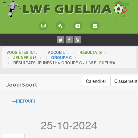
VOUS ÊTES ICI :
ACCUEIL
>
RÉSULTATS
>
JEUNES U16
>
GROUPE C
>
RÉSULTATS JEUNES U16 GROUPE C - L.W.F. GUELMA
Calendrier
Classement
[RETOUR]
25-10-2024