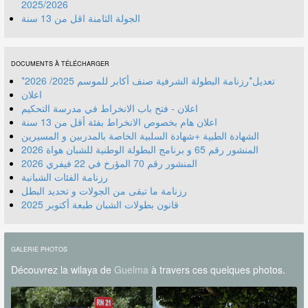
2025/2026
الجولة الثامنة اقل من 13 سنة
DOCUMENTS À TÉLÉCHARGER
*تعديل*رزنامة البطولة الشرفية صنف أكابر للموسم 2025/ 2026
اعلان
اعلان - فتح باب الانخراط في مدرسة التحكيم
اعلان هام بخصوص الانخراط بفئة أقل من 13 سنة
الشهادة الطبية +شهادة السلبية الخاصة بالمدربين و المسيرين
المنشور رقم 70 المؤرخ في 22 فيفري 2026
رزنامة الفئات الشبانية
رزنامة ما تبقى من الجولات و تحديد البطل
قانون بطولات الشبان طبعة أكتوبر 2025
GALERIE PHOTOS
Découvrez la wilaya de
Guelma
à travers ces quelques photos.