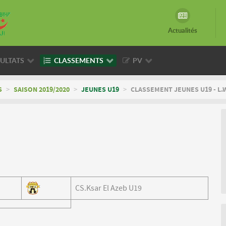
Actualités
ULTATS
CLASSEMENTS
PV
S
>
SAISON 2019/2020
>
JEUNES U19
>
CLASSEMENT JEUNES U19 - L.
CS.Ksar El Azeb U19