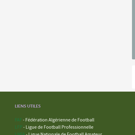
LIENS UTILES
FAF
- Fédération Algérienne de Football
LFP
- Ligue de Football Professionnelle
LNFA
- Ligue Nationale de Football Amateur