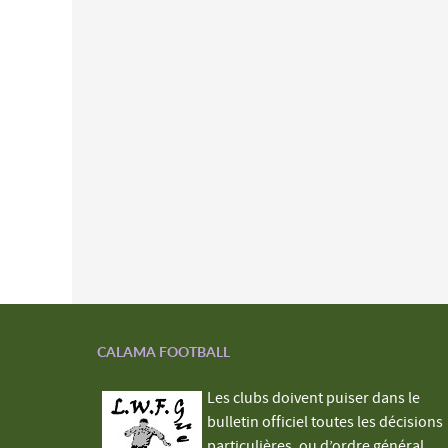
CALAMA FOOTBALL
Les clubs doivent puiser dans le
bulletin officiel toutes les décisions
particulières, ou d’ordre général,