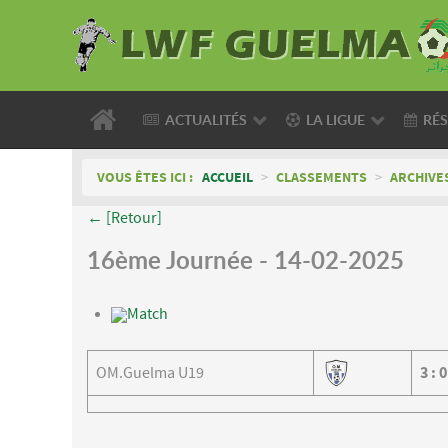
ACTUALITÉS
LA LIGUE
RÉS
VOUS ÊTES ICI :
ACCUEIL
>
CLASSEMENTS
>
ARCHIVE
← [Retour]
16ème Journée - 14-02-2025
Match
OM.Guelma U19
3
:
0