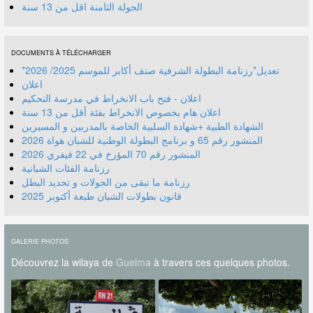
الجولة الثامنة اقل من 13 سنة
DOCUMENTS À TÉLÉCHARGER
*تعديل*رزنامة البطولة الشرفية صنف أكابر للموسم 2025/ 2026
اعلان
اعلان - فتح باب الانخراط في مدرسة التحكيم
اعلان هام بخصوص الانخراط بفئة أقل من 13 سنة
الشهادة الطبية +شهادة السلبية الخاصة بالمدربين و المسيرين
المنشور رقم 70 المؤرخ في 22 فيفري 2026
رزنامة الفئات الشبانية
رزنامة ما تبقى من الجولات و تحديد البطل
قانون بطولات الشبان طبعة أكتوبر 2025
GALERIE PHOTOS
Découvrez la wilaya de
Guelma
à travers ces quelques photos.