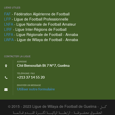
LIENS UTILES
FAF
- Fédération Algérienne de Football
LFP
- Ligue de Football Professionnelle
LNFA
- Ligue Nationale de Football Amateur
LIRF
- Ligue Inter-Régions de Football
LRFA
- Ligue Régionale de Football - Annaba
LWFA
- Ligue de Wilaya de Football - Annaba
CONTACTER LA LIGUE
ADRESSE
Cité Bensouilah Bt 7 N°7, Guelma
TÉLÉPHONE / FAX
+213 37 14 55 20
ENVOYER UN MESSAGE
Utiliser notre formulaire
© 2015 - 2023 Ligue de Wilaya de Football de Guelma -
كـــل
الحـقـــوق محـفـــوظـــة - الرابطــــة الولائيــــة لكــــرة القــــدم قـالـمـــة