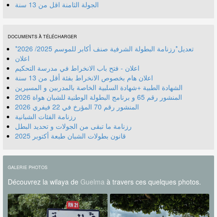
الجولة الثامنة اقل من 13 سنة
DOCUMENTS À TÉLÉCHARGER
*تعديل*رزنامة البطولة الشرفية صنف أكابر للموسم 2025/ 2026
اعلان
اعلان - فتح باب الانخراط في مدرسة التحكيم
اعلان هام بخصوص الانخراط بفئة أقل من 13 سنة
الشهادة الطبية +شهادة السلبية الخاصة بالمدربين و المسيرين
المنشور رقم 70 المؤرخ في 22 فيفري 2026
رزنامة الفئات الشبانية
رزنامة ما تبقى من الجولات و تحديد البطل
قانون بطولات الشبان طبعة أكتوبر 2025
GALERIE PHOTOS
Découvrez la wilaya de
Guelma
à travers ces quelques photos.