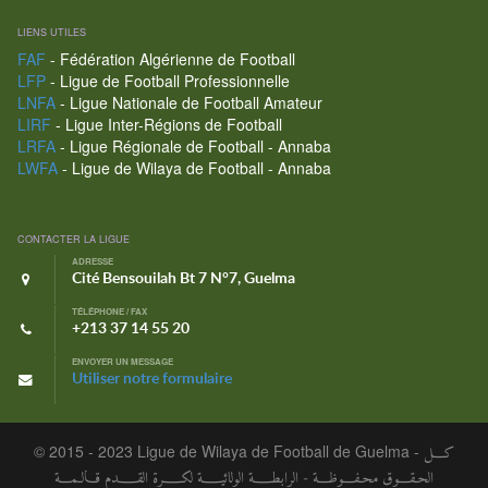
LIENS UTILES
FAF
- Fédération Algérienne de Football
LFP
- Ligue de Football Professionnelle
LNFA
- Ligue Nationale de Football Amateur
LIRF
- Ligue Inter-Régions de Football
LRFA
- Ligue Régionale de Football - Annaba
LWFA
- Ligue de Wilaya de Football - Annaba
CONTACTER LA LIGUE
ADRESSE
Cité Bensouilah Bt 7 N°7, Guelma
TÉLÉPHONE / FAX
+213 37 14 55 20
ENVOYER UN MESSAGE
Utiliser notre formulaire
© 2015 - 2023 Ligue de Wilaya de Football de Guelma -
كـــل
الحـقـــوق محـفـــوظـــة - الرابطــــة الولائيــــة لكــــرة القــــدم قـالـمـــة