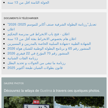
الجولة الثامنة اقل من 13 سنة
DOCUMENTS À TÉLÉCHARGER
*تعديل*رزنامة البطولة الشرفية صنف أكابر للموسم 2025/ 2026
اعلان
اعلان - فتح باب الانخراط في مدرسة التحكيم
اعلان هام بخصوص الانخراط بفئة أقل من 13 سنة
الشهادة الطبية +شهادة السلبية الخاصة بالمدربين و المسيرين
المنشور رقم 70 المؤرخ في 22 فيفري 2026
رزنامة الفئات الشبانية
رزنامة ما تبقى من الجولات و تحديد البطل
قانون بطولات الشبان طبعة أكتوبر 2025
GALERIE PHOTOS
Découvrez la wilaya de
Guelma
à travers ces quelques photos.