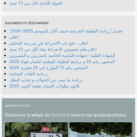
الجولة الثامنة اقل من 13 سنة
DOCUMENTS À TÉLÉCHARGER
*تعديل*رزنامة البطولة الشرفية صنف أكابر للموسم 2025/ 2026
اعلان
اعلان - فتح باب الانخراط في مدرسة التحكيم
اعلان هام بخصوص الانخراط بفئة أقل من 13 سنة
الشهادة الطبية +شهادة السلبية الخاصة بالمدربين و المسيرين
المنشور رقم 70 المؤرخ في 22 فيفري 2026
رزنامة الفئات الشبانية
رزنامة ما تبقى من الجولات و تحديد البطل
قانون بطولات الشبان طبعة أكتوبر 2025
GALERIE PHOTOS
Découvrez la wilaya de
Guelma
à travers ces quelques photos.