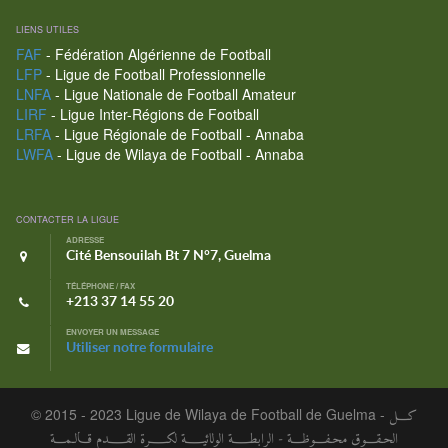
LIENS UTILES
FAF
- Fédération Algérienne de Football
LFP
- Ligue de Football Professionnelle
LNFA
- Ligue Nationale de Football Amateur
LIRF
- Ligue Inter-Régions de Football
LRFA
- Ligue Régionale de Football - Annaba
LWFA
- Ligue de Wilaya de Football - Annaba
CONTACTER LA LIGUE
ADRESSE
Cité Bensouilah Bt 7 N°7, Guelma
TÉLÉPHONE / FAX
+213 37 14 55 20
ENVOYER UN MESSAGE
Utiliser notre formulaire
© 2015 - 2023 Ligue de Wilaya de Football de Guelma -
كـــل
الحـقـــوق محـفـــوظـــة - الرابطــــة الولائيــــة لكــــرة القــــدم قـالـمـــة