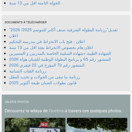
الجولة الثامنة اقل من 13 سنة
DOCUMENTS À TÉLÉCHARGER
*تعديل*رزنامة البطولة الشرفية صنف أكابر للموسم 2025/ 2026
اعلان
اعلان - فتح باب الانخراط في مدرسة التحكيم
اعلان هام بخصوص الانخراط بفئة أقل من 13 سنة
الشهادة الطبية +شهادة السلبية الخاصة بالمدربين و المسيرين
المنشور رقم 70 المؤرخ في 22 فيفري 2026
رزنامة الفئات الشبانية
رزنامة ما تبقى من الجولات و تحديد البطل
قانون بطولات الشبان طبعة أكتوبر 2025
GALERIE PHOTOS
Découvrez la wilaya de
Guelma
à travers ces quelques photos.