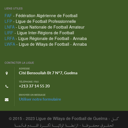
LIENS UTILES
FAF
- Fédération Algérienne de Football
LFP
- Ligue de Football Professionnelle
LNFA
- Ligue Nationale de Football Amateur
LIRF
- Ligue Inter-Régions de Football
LRFA
- Ligue Régionale de Football - Annaba
LWFA
- Ligue de Wilaya de Football - Annaba
CONTACTER LA LIGUE
ADRESSE
Cité Bensouilah Bt 7 N°7, Guelma
TÉLÉPHONE / FAX
+213 37 14 55 20
ENVOYER UN MESSAGE
Utiliser notre formulaire
© 2015 - 2023 Ligue de Wilaya de Football de Guelma -
كـــل
الحـقـــوق محـفـــوظـــة - الرابطــــة الولائيــــة لكــــرة القــــدم قـالـمـــة